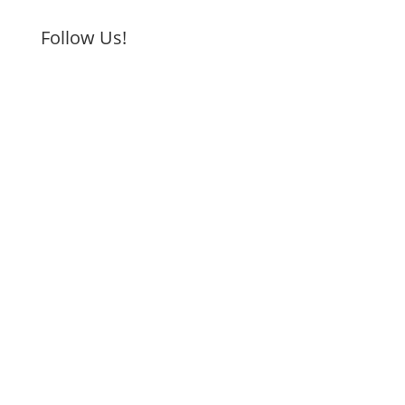
Follow Us!
We stay in touch?
I consent to receive promotional emails
containing exclusive offers and updates.