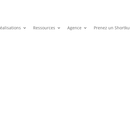
éalisations
Ressources
Agence
Prenez un Shortku
Pass Local
Google Ads
Pubs sociales