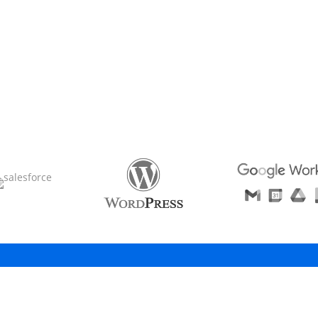
llow Us!
We stay in touc