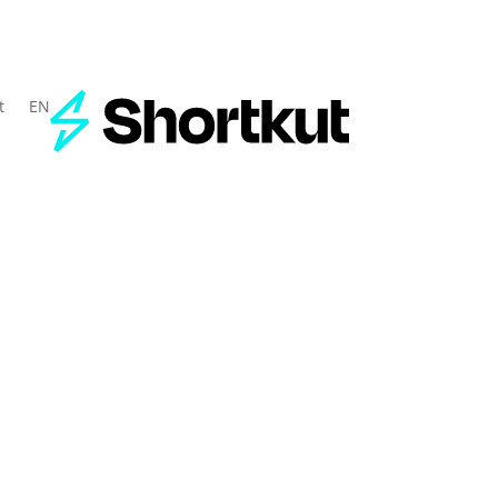
t
EN
Membres du barreau