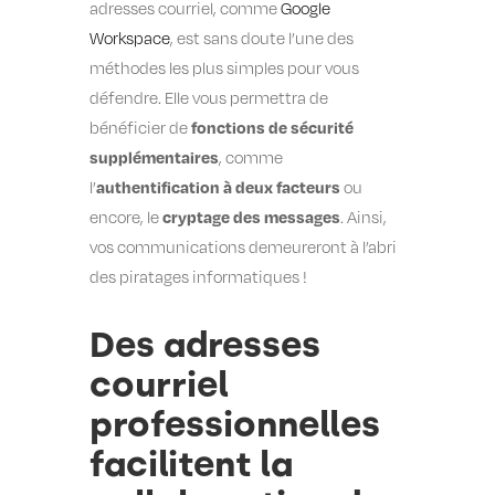
adresses courriel, comme
Google
Workspace
, est sans doute l’une des
méthodes les plus simples pour vous
défendre. Elle vous permettra de
fonctions de sécurité
bénéficier de
supplémentaires
, comme
authentification à deux facteurs
l’
ou
cryptage des messages
encore, le
. Ainsi,
vos communications demeureront à l’abri
des piratages informatiques !
Des adresses
courriel
professionnelles
facilitent la