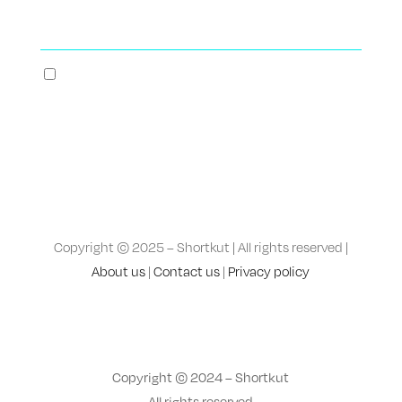
I consent to receive promotional emails
containing exclusive offers and updates.
Copyright © 2025 – Shortkut | All rights reserved |
About us
|
Contact us
|
Privacy policy
Copyright © 2024 – Shortkut
All rights reserved